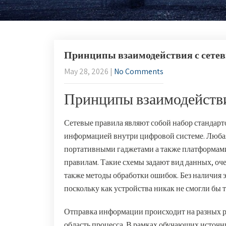
Принципы взаимодействия с сете
May 28, 2026
|
No Comments
Принципы взаимодействи
Сетевые правила являют собой набор стандарт
информацией внутри цифровой системе. Любая
портативными гаджетами а также платформами
правилам. Такие схемы задают вид данных, оч
также методы обработки ошибок. Без наличия 
поскольку как устройства никак не смогли бы 
Отправка информации происходит на разных р
область процесса. В рамках обучающих источн