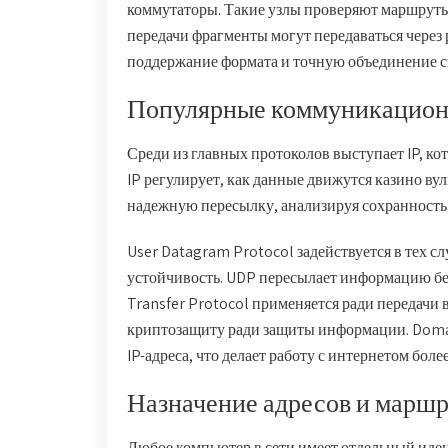
коммутаторы. Такие узлы проверяют маршруты
передачи фрагменты могут передаваться через 
поддержание формата и точную объединение св
Популярные коммуникацион
Среди из главных протоколов выступает IP, ко
IP регулирует, как данные движутся казино в
надежную пересылку, анализируя сохранность 
User Datagram Protocol задействуется в тех сл
устойчивость. UDP пересылает информацию без
Transfer Protocol применяется ради передачи
криптозащиту ради защиты информации. Domai
IP-адреса, что делает работу с интернетом боле
Назначение адресов и марш
Любое компьютер в сети имеет отдельный иден