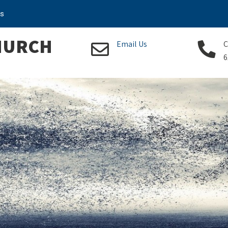
Us
CHURCH
Email Us
C
6