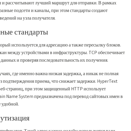
 и рассчитывают лучший маршрут для отправки. В рамках
разные подсети и каналы, при этом стандарты создают
едений на узла получателя.
ные стандарты
торый используется для адресацию а также пересылку блоков.
улкан между устройствами в инфраструктуры. TCP обеспечивает
данных и проверяя последовательность их получения.
учаях, где именно важна низкая задержка, а никак не полная
 подтверждения приема, что снижает задержки. HyperText
 веб-страниц, при этом защищенный HTTP использует
n Name System предназначена под перевод сайтовых имен в
е удобной.
рутизация
тификатор. Такой адрес казино онлайн используется ради