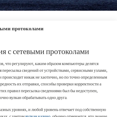
выми протоколами
я с сетевыми протоколами
ов, что регулируют, каким образом компьютеры делятся
 пересылка сведений от устройствами, сервисными узлами,
 происходит никак не хаотично, но по точно определенным
ередность их отправки, способы проверки корректности а
этих правил пересылка сведениями был бы недоступен,
точно вулкан обрабатывать одно друга.
азных уровнях, и любой уровень отвечает под собственную
иках, с учетом
вулкан казино
, обычно отмечается, что знание