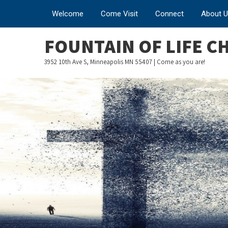
Welcome
Come Visit
Connect
About 
FOUNTAIN OF LIFE 
3952 10th Ave S, Minneapolis MN 55407 | Come as you are!