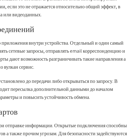
и, если это не отражается относительно общий эффект, в
ка или видеоданных.
оединений
 приложения внутри устройства. Отдельный и один самый
ять сетевые запросы, отправлять email корреспонденцию и
рты дают возможность разграничивать такие направления а
 вулкан сервис.
установлено до передачи либо открываться по запросу. В
ходит пересылка дополнительной данными до началом
параметры и повысить устойчивость обмена.
артов
три отправке информации. Открытые подключения способны
ов а также прочим угрозам. Для безопасности задействуются