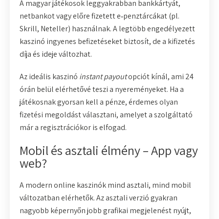
A magyar játékosok leggyakrabban bankkártyát,
netbankot vagy előre fizetett e‑penztárcákat (pl.
Skrill, Neteller) használnak. A legtöbb engedélyezett
kaszinó ingyenes befizetéseket biztosít, de a kifizetés
díja és ideje változhat.
Az ideális kaszinó
instant payout
opciót kínál, ami 24
órán belül elérhetővé teszi a nyereményeket. Ha a
játékosnak gyorsan kell a pénze, érdemes olyan
fizetési megoldást választani, amelyet a szolgáltató
már a regisztrációkor is elfogad.
Mobil és asztali élmény – App vagy
web?
A modern online kaszinók mind asztali, mind mobil
változatban elérhetők. Az asztali verzió gyakran
nagyobb képernyőn jobb grafikai megjelenést nyújt,