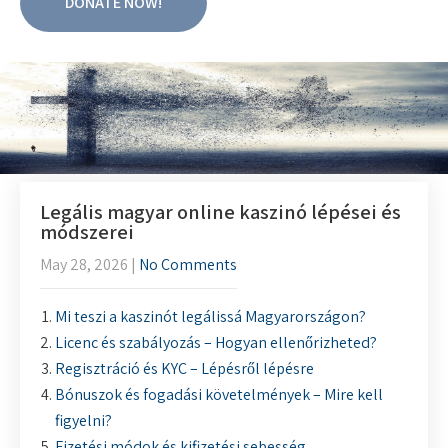
DONATE NOW!
Legális magyar online kaszinó lépései és
módszerei
May 28, 2026
|
No Comments
Mi teszi a kaszinót legálissá Magyarországon?
Licenc és szabályozás – Hogyan ellenőrizheted?
Regisztráció és KYC – Lépésről lépésre
Bónuszok és fogadási követelmények – Mire kell
figyelni?
Fizetési módok és kifizetési sebesség