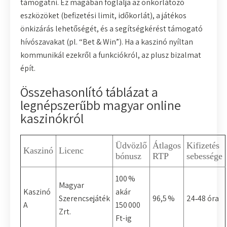
támogatni. Ez magában foglalja az önkorlátozó
eszközöket (befizetési limit, időkorlát), a játékos
önkizárás lehetőségét, és a segítségkérést támogató
hívószavakat (pl. “Bet & Win”). Ha a kaszinó nyíltan
kommunikál ezekről a funkciókról, az plusz bizalmat
épít.
Összehasonlító táblázat a
legnépszerűbb magyar online
kaszinókról
Üdvözlő
Átlagos
Kifizetés
Kaszinó
Licenc
bónusz
RTP
sebessége
100 %
Magyar
Kaszinó
akár
Szerencsejáték
96,5 %
24‑48 óra
A
150 000
Zrt.
Ft-ig