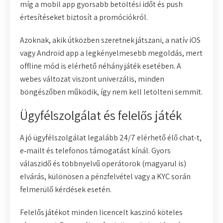
míg a mobil app gyorsabb betöltési időt és push
értesítéseket biztosít a promóciókról.
Azoknak, akik útközben szeretnek játszani, a natív iOS
vagy Android app a legkényelmesebb megoldás, mert
offline mód is elérhető néhány játék esetében. A
webes változat viszont univerzális, minden
böngészőben működik, így nem kell letölteni semmit.
Ügyfélszolgálat és felelős játék
A jó ügyfélszolgálat legalább 24/7 elérhető élő chat-t,
e‑mailt és telefonos támogatást kínál. Gyors
válaszidő és többnyelvű operátorok (magyarul is)
elvárás, különösen a pénzfelvétel vagy a KYC során
felmerülő kérdések esetén.
Felelős játékot minden licencelt kaszinó köteles