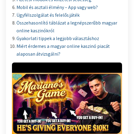
Mobil és asztali élmény – App vagy web?
Ügyfélszolgálat és felelős játék
Összehasonlító táblázat a legnépszerűbb magyar
online kaszinókról
Gyakorlati tippek a legjobb választáshoz
Miért érdemes a magyar online kaszinó piacát
alaposan átvizsgálni?