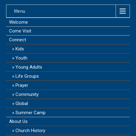
Menu
Welcome
Come Visit
Connect
Kids
Youth
Young Adults
Life Groups
Prayer
Community
Global
Summer Camp
About Us
Church History