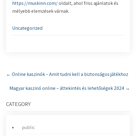
https://muskinn.com/
oldalt, ahol friss ajánlatok és
mélyebb elemzések várnak.
Uncategorized
P
←
Online kaszinók – Amit tudni kell a biztonságos játékhoz
o
s
Magyar kaszinó online – áttekintés és lehetőségek 2024
→
t
n
a
CATEGORY
v
i
g
public
a