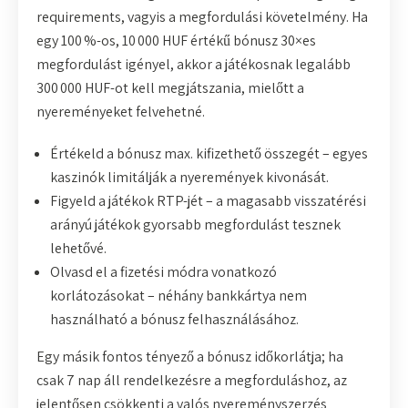
requirements, vagyis a megfordulási követelmény. Ha
egy 100 %-os, 10 000 HUF értékű bónusz 30×es
megfordulást igényel, akkor a játékosnak legalább
300 000 HUF-ot kell megjátszania, mielőtt a
nyereményeket felvehetné.
Értékeld a bónusz max. kifizethető összegét – egyes
kaszinók limitálják a nyeremények kivonását.
Figyeld a játékok RTP-jét – a magasabb visszatérési
arányú játékok gyorsabb megfordulást tesznek
lehetővé.
Olvasd el a fizetési módra vonatkozó
korlátozásokat – néhány bankkártya nem
használható a bónusz felhasználásához.
Egy másik fontos tényező a bónusz időkorlátja; ha
csak 7 nap áll rendelkezésre a megforduláshoz, az
jelentősen csökkenti a valós nyereményszerzés