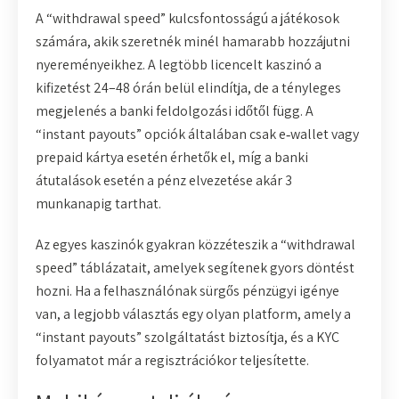
A “withdrawal speed” kulcsfontosságú a játékosok
számára, akik szeretnék minél hamarabb hozzájutni
nyereményeikhez. A legtöbb licencelt kaszinó a
kifizetést 24–48 órán belül elindítja, de a tényleges
megjelenés a banki feldolgozási időtől függ. A
“instant payouts” opciók általában csak e‑wallet vagy
prepaid kártya esetén érhetők el, míg a banki
átutalások esetén a pénz elvezetése akár 3
munkanapig tarthat.
Az egyes kaszinók gyakran közzéteszik a “withdrawal
speed” táblázatait, amelyek segítenek gyors döntést
hozni. Ha a felhasználónak sürgős pénzügyi igénye
van, a legjobb választás egy olyan platform, amely a
“instant payouts” szolgáltatást biztosítja, és a KYC
folyamatot már a regisztrációkor teljesítette.