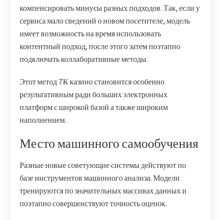
компенсировать минусы разных подходов. Так, если у
сервиса мало сведений о новом посетителе, модель
имеет возможность на время использовать
контентный подход, после этого затем поэтапно
подключать коллаборативные методы.
Этот метод 7К казино становится особенно
результативным ради больших электронных
платформ с широкой базой а также широким
наполнением.
Место машинного самообучения
Разные новые советующие системы действуют по
базе инструментов машинного анализа. Модели
тренируются по значительных массивах данных и
поэтапно совершенствуют точность оценок.