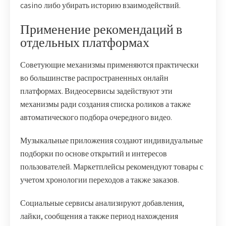
casino либо убирать историю взаимодействий.
Применение рекомендаций в
отдельных платформах
Советующие механизмы применяются практически
во большинстве распространенных онлайн
платформах. Видеосервисы задействуют эти
механизмы ради создания списка роликов а также
автоматического подбора очередного видео.
Музыкальные приложения создают индивидуальные
подборки по основе открытий и интересов
пользователей. Маркетплейсы рекомендуют товары с
учетом хронологии переходов а также заказов.
Социальные сервисы анализируют добавления,
лайки, сообщения а также период нахождения