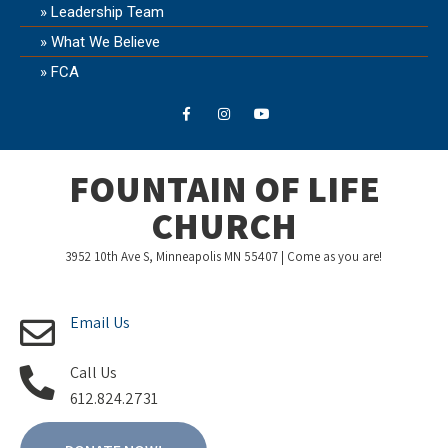
Leadership Team
What We Believe
FCA
FOUNTAIN OF LIFE
CHURCH
3952 10th Ave S, Minneapolis MN 55407 | Come as you are!
Email Us
Call Us
612.824.2731