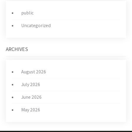
a
t
i
public
o
Uncategorized
n
ARCHIVES
August 2026
July 2026
June 2026
May 2026