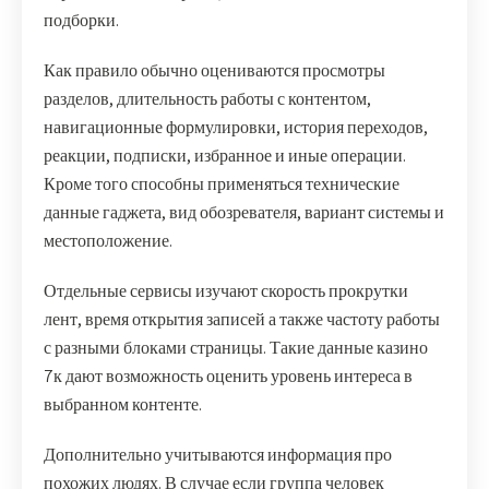
подборки.
Как правило обычно оцениваются просмотры
разделов, длительность работы с контентом,
навигационные формулировки, история переходов,
реакции, подписки, избранное и иные операции.
Кроме того способны применяться технические
данные гаджета, вид обозревателя, вариант системы и
местоположение.
Отдельные сервисы изучают скорость прокрутки
лент, время открытия записей а также частоту работы
с разными блоками страницы. Такие данные казино
7к дают возможность оценить уровень интереса в
выбранном контенте.
Дополнительно учитываются информация про
похожих людях. В случае если группа человек