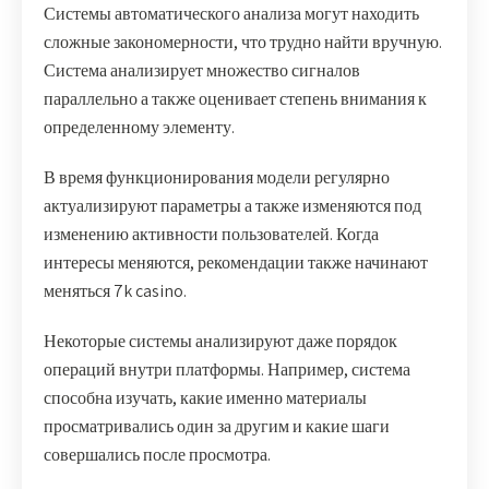
Системы автоматического анализа могут находить
сложные закономерности, что трудно найти вручную.
Система анализирует множество сигналов
параллельно а также оценивает степень внимания к
определенному элементу.
В время функционирования модели регулярно
актуализируют параметры а также изменяются под
изменению активности пользователей. Когда
интересы меняются, рекомендации также начинают
меняться 7k casino.
Некоторые системы анализируют даже порядок
операций внутри платформы. Например, система
способна изучать, какие именно материалы
просматривались один за другим и какие шаги
совершались после просмотра.