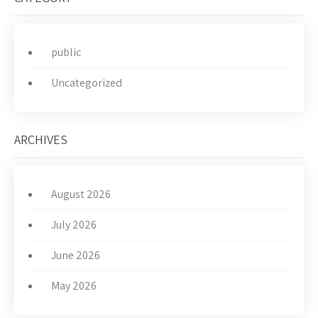
g
a
t
i
public
o
Uncategorized
n
ARCHIVES
August 2026
July 2026
June 2026
May 2026