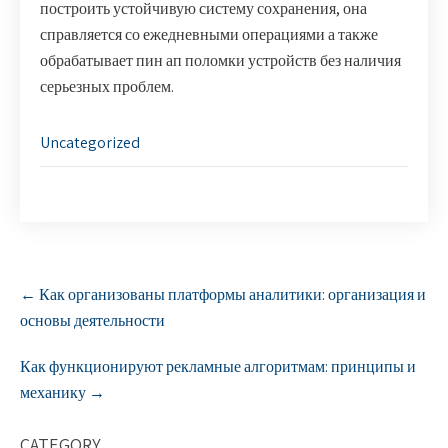
построить устойчивую систему сохранения, она
справляется со ежедневными операциями а также
обрабатывает пин ап поломки устройств без наличия
серьезных проблем.
Uncategorized
P
←
Как организованы платформы аналитики: организация и
o
основы деятельности
s
t
Как функционируют рекламные алгоритмам: принципы и
n
a
механику
→
v
i
CATEGORY