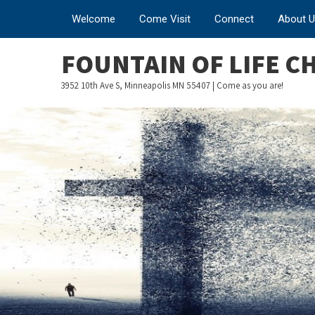
Welcome
Come Visit
Connect
About 
FOUNTAIN OF LIFE 
3952 10th Ave S, Minneapolis MN 55407 | Come as you are!