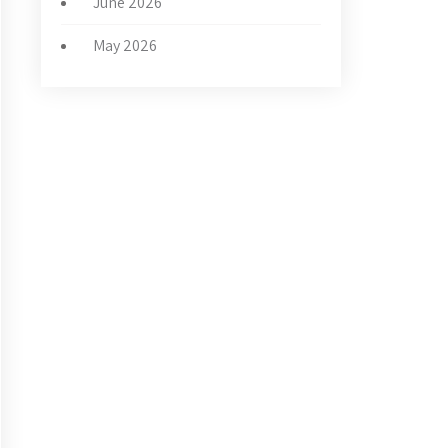
June 2026
May 2026