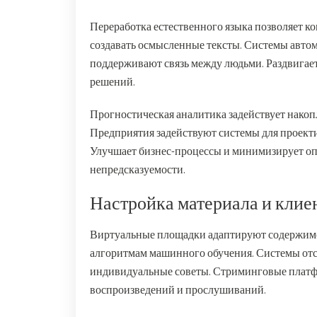
Переработка естественного языка позволяет 
создавать осмысленные тексты. Системы автом
поддерживают связь между людьми. Раздвигае
решений.
Прогностическая аналитика задействует нако
Предприятия задействуют системы для проект
Улучшает бизнес-процессы и минимизирует оп
непредсказуемости.
Настройка материала и клие
Виртуальные площадки адаптируют содержимое
алгоритмам машинного обучения. Системы от
индивидуальные советы. Стриминговые платф
воспроизведений и прослушиваний.