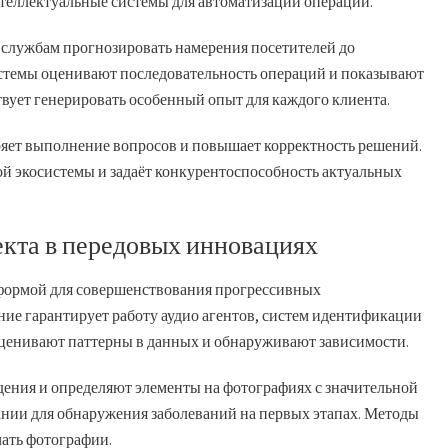
теллектуальные системы для автоматизации операций.
 службам прогнозировать намерения посетителей до
стемы оценивают последовательность операций и показывают
твует генерировать особенный опыт для каждого клиента.
яет выполнение вопросов и повышает корректность решений.
й экосистемы и задаёт конкурентоспособность актуальных
екта в передовых инновациях
формой для совершенствования прогрессивных
ие гарантирует работу аудио агентов, систем идентификации
оценивают паттерны в данных и обнаруживают зависимости.
ения и определяют элементы на фотографиях с значительной
ании для обнаружения заболеваний на первых этапах. Методы
ать фотографии.