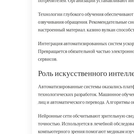
потребителей. Организации устанавливают ин
Технологии глубокого обучения обеспечивают
озвучивания обращения. Рекомендательные си
настроенный материал. казино вулкан способс
Интеграция автоматизированных систем ускор
Превращается обязательной частью электронно
сервисов.
Роль искусственного интелл
Автоматизированные системы оказались плат
технологических разработок. Машинное обучен
лиц и автоматического перевода. Алгоритмы 
Нейронные сети обсчитывают зрительную свед
точностью. Используется в лечебной обследов
компьютерного зрения помогают медикам изуч