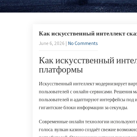
Как искусственный интеллект ска
June 6, 2026
|
No Comments
Как искусственный интел
платформы
Искусственный интеллект модернизирует вир
пользователей с онлайн-сервисами. Решения 
пользователей и адаптируют интерфейсы под
гигантские блоки информации за секунды.
Современные онлайн технологии используют н
голоса. вулкан казино создаёт свежие возможн