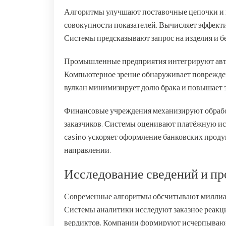
Алгоритмы улучшают поставочные цепочки и 
совокупности показателей. Вычисляет эффекти
Системы предсказывают запрос на изделия и б
Промышленные предприятия интегрируют авто
Компьютерное зрение обнаруживает поврежден
вулкан минимизирует долю брака и повышает
Финансовые учреждения механизируют обрабо
заказчиков. Системы оценивают платёжную ис
casino ускоряет оформление банковских проду
направлении.
Исследование сведений и пр
Современные алгоритмы обсчитывают миллиар
Системы аналитики исследуют заказное реакц
вердиктов. Компании формируют исчерпывающе