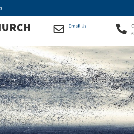
Us
CHURCH
Email Us
C
6