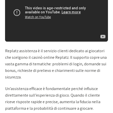
Replatz assistenza è il servizio clienti dedicato ai giocatori
che scelgono il casinò online Replatz. Il supporto copre una
vasta gamma di tematiche: problemi di login, domande sui
bonus, richieste di prelievo e chiarimenti sulle norme di
sicurezza.
Un’assistenza efficace è fondamentale perché influisce
direttamente sull’esperienza di gioco. Quando il cliente
riceve risposte rapide e precise, aumenta la fiducia nella
piattaforma e la probabilità di continuare a giocare.