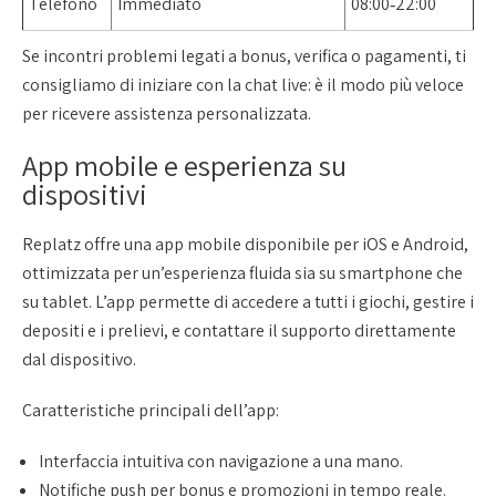
Telefono
Immediato
08:00‑22:00
Se incontri problemi legati a bonus, verifica o pagamenti, ti
consigliamo di iniziare con la chat live: è il modo più veloce
per ricevere assistenza personalizzata.
App mobile e esperienza su
dispositivi
Replatz offre una app mobile disponibile per iOS e Android,
ottimizzata per un’esperienza fluida sia su smartphone che
su tablet. L’app permette di accedere a tutti i giochi, gestire i
depositi e i prelievi, e contattare il supporto direttamente
dal dispositivo.
Caratteristiche principali dell’app:
Interfaccia intuitiva con navigazione a una mano.
Notifiche push per bonus e promozioni in tempo reale.