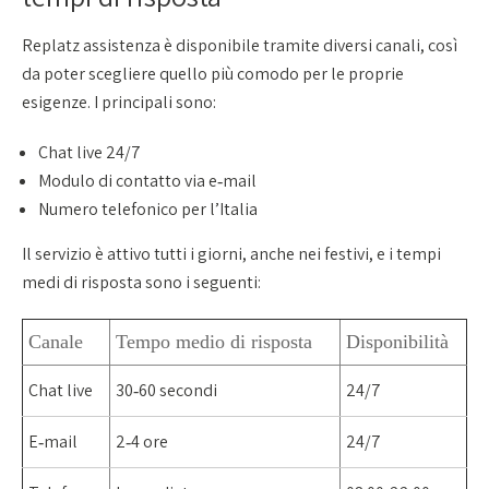
Replatz assistenza è disponibile tramite diversi canali, così
da poter scegliere quello più comodo per le proprie
esigenze. I principali sono:
Chat live 24/7
Modulo di contatto via e‑mail
Numero telefonico per l’Italia
Il servizio è attivo tutti i giorni, anche nei festivi, e i tempi
medi di risposta sono i seguenti:
Canale
Tempo medio di risposta
Disponibilità
Chat live
30‑60 secondi
24/7
E‑mail
2‑4 ore
24/7