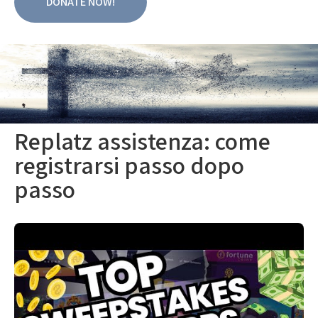
DONATE NOW!
Replatz assistenza: come
registrarsi passo dopo
passo