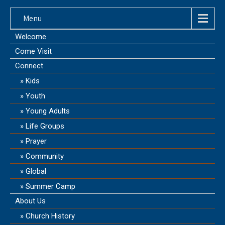
Menu
Welcome
Come Visit
Connect
Kids
Youth
Young Adults
Life Groups
Prayer
Community
Global
Summer Camp
About Us
Church History