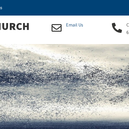
Us
CHURCH
Email Us
C
6