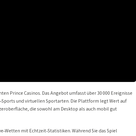
nten Prince Casinos. Das Angebot umfasst über 30 000 Ereignisse
‑Sports und virtuellen Sportarten. Die Plattform legt Wert auf
zeroberfläche, die sowohl am Desktop als auch mobil gut
ve‑Wetten mit Echtzeit‑Statistiken. Während Sie das Spiel