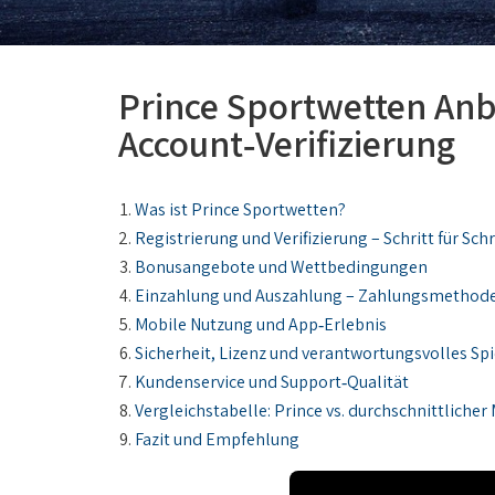
Prince Sportwetten Anbi
Account‑Verifizierung
Was ist Prince Sportwetten?
Registrierung und Verifizierung – Schritt für Schr
Bonusangebote und Wettbedingungen
Einzahlung und Auszahlung – Zahlungsmethode
Mobile Nutzung und App‑Erlebnis
Sicherheit, Lizenz und verantwortungsvolles Sp
Kundenservice und Support‑Qualität
Vergleichstabelle: Prince vs. durchschnittlicher
Fazit und Empfehlung