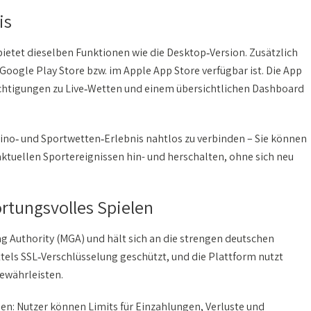
is
bietet dieselben Funktionen wie die Desktop‑Version. Zusätzlich
m Google Play Store bzw. im Apple App Store verfügbar ist. Die App
chtigungen zu Live‑Wetten und einem übersichtlichen Dashboard
asino‑ und Sportwetten‑Erlebnis nahtlos zu verbinden – Sie können
aktuellen Sportereignissen hin- und herschalten, ohne sich neu
ortungsvolles Spielen
ng Authority (MGA) und hält sich an die strengen deutschen
tels SSL‑Verschlüsselung geschützt, und die Plattform nutzt
gewährleisten.
n: Nutzer können Limits für Einzahlungen, Verluste und