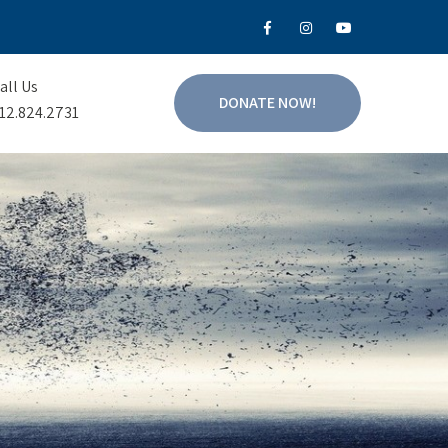
all Us
DONATE NOW!
12.824.2731