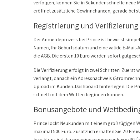
verfolgen, können Sie in Sekundenschnelle neue M
eröffnet zusätzliche Gewinnchancen, gerade bei st
Registrierung und Verifizierung –
Der Anmeldeprozess bei Prince ist bewusst simpel 
Namen, Ihr Geburtsdatum und eine valide E‑Mail‑A
die AGB. Die ersten 10 Euro werden sofort gutgesch
Die Verifizierung erfolgt in zwei Schritten: Zuers
verlangt, danach ein Adressnachweis (Stromrech
Upload im Kunden‑Dashboard hinterlegen. Die Prüf
schnell mit dem Wetten beginnen können.
Bonusangebote und Wettbedin
Prince lockt Neukunden mit einem großzügigen We
maximal 500 Euro. Zusätzlich erhalten Sie 20 Frei
beachten sind die
wagering requirements
von 30‑f