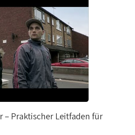
 – Praktischer Leitfaden für