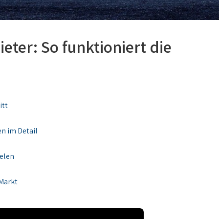
eter: So funktioniert die
itt
n im Detail
ielen
 Markt