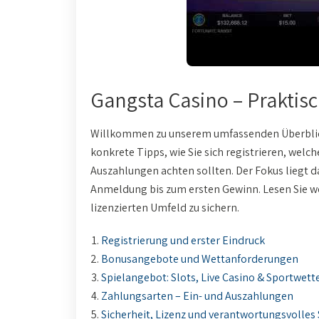
Gangsta Casino – Praktisc
Willkommen zu unserem umfassenden Überblick 
konkrete Tipps, wie Sie sich registrieren, welc
Auszahlungen achten sollten. Der Fokus liegt 
Anmeldung bis zum ersten Gewinn. Lesen Sie we
lizenzierten Umfeld zu sichern.
Registrierung und erster Eindruck
Bonusangebote und Wettanforderungen
Spielangebot: Slots, Live Casino & Sportwett
Zahlungsarten – Ein- und Auszahlungen
Sicherheit, Lizenz und verantwortungsvolles