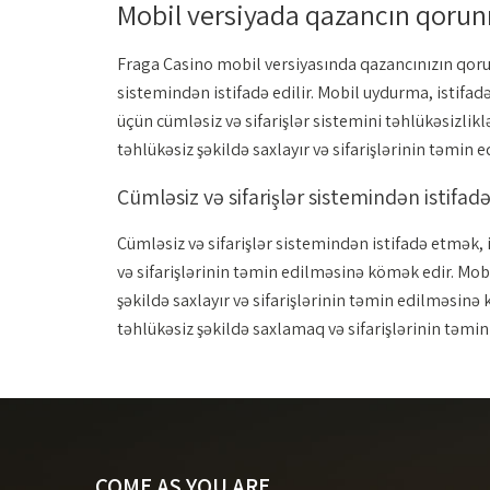
Mobil versiyada qazancın qorunm
Fraga Casino mobil versiyasında qazancınızın qorun
sistemindən istifadə edilir. Mobil uydurma, istifad
üçün cümləsiz və sifarişlər sistemini təhlükəsizlik
təhlükəsiz şəkildə saxlayır və sifarişlərinin təmin
Cümləsiz və sifarişlər sistemindən istifad
Cümləsiz və sifarişlər sistemindən istifadə etmək,
və sifarişlərinin təmin edilməsinə kömək edir. Mob
şəkildə saxlayır və sifarişlərinin təmin edilməsinə
təhlükəsiz şəkildə saxlamaq və sifarişlərinin təmi
COME AS YOU ARE