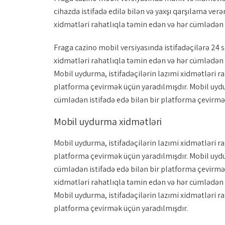
cihazda istifadə edilə bilən və yaxşı qarşılama ver
xidmətləri rahatlıqla təmin edən və hər cümlədən i
Fraga cazino mobil versiyasında istifadəçilərə 24 s
xidmətləri rahatlıqla təmin edən və hər cümlədən i
Mobil uydurma, istifadəçilərin lazımi xidmətləri r
platforma çevirmək üçün yaradılmışdır. Mobil uydur
cümlədən istifadə edə bilən bir platforma çevirmə
Mobil uydurma xidmətləri
Mobil uydurma, istifadəçilərin lazımi xidmətləri r
platforma çevirmək üçün yaradılmışdır. Mobil uydur
cümlədən istifadə edə bilən bir platforma çevirmək
xidmətləri rahatlıqla təmin edən və hər cümlədən i
Mobil uydurma, istifadəçilərin lazımi xidmətləri r
platforma çevirmək üçün yaradılmışdır.