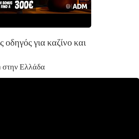
 οδηγός για καζίνο και
n στην Ελλάδα