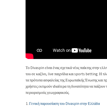
Το Divaspin είναι ένας σχετικά νέος παίκτης στην ελλ
του σε καζίνο, live παιχνίδια και sports betting. Η 
τα πρότυπα ασφαλείας της Ευρωπαϊκής Ένωσης και πρ
χρήστες εκτιμούν ιδιαίτερα τη δυνατότητα να παίζουν
περιορισμούς γεωγραφικούς.
Γενική παρουσίαση του Divaspin στην Ελλάδα