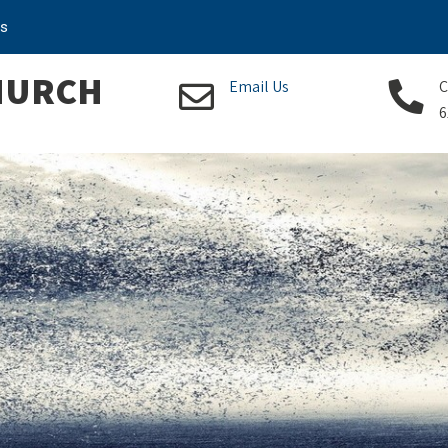
Us
CHURCH
Email Us
C
6