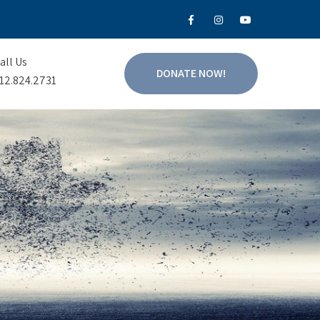
all Us
DONATE NOW!
12.824.2731