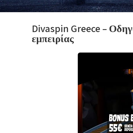
Divaspin Greece – Οδηγ
εμπειρίας