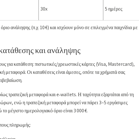
30x
5 ημέρες
ιο ανάληψης (π.χ. 10 €) και ισχύουν μόνο σε επιλεγμένα παιχνίδια με
 κατάθεσης και ανάληψης
υς για κατάθεση: πιστωτικές/χρεωστικές κάρτες (Visa, Mastercard),
ική μεταφορά. Οι καταθέσεις είναι άμεσες, οπότε τα χρήματά σας
πιβεβαίωση.
ρίως τραπεζική μεταφορά και e‑wallets. Η ταχύτητα εξαρτάται από τη
 ώρων, ενώ η τραπεζική μεταφορά μπορεί να πάρει 3–5 εργάσιμες
 το μέγιστο ημερολογιακό όριο είναι 3 000 €.
όπους πληρωμής: