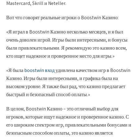
Mastercard, Skrill и Neteller.
Вот что говорят реальные игроки о Boostwin Казино:
«Я играл в Boostwin Казино несколько месяцев, и я был
очень доволен игрой. Игры были интересными, и бонусы
были привлекательными. Я рекомендую это казино всем,
кто ищет надежное и проверенное место для игры.»
«Я была
boostwin вход
удивлена качеством игр в Boostwin
Казино. Игры были интересными, и графика была на
высоком уровне. Я также был рад, что казино предлагает
быстрый и безопасный способ оплаты.»
В целом, Boostwin Казино – это отличный выбор для
игроков, которые ищут надежное и проверенное казино. С
его широким спектром игр, привлекательными бонусами и
безопасным способом оплаты, это казино является