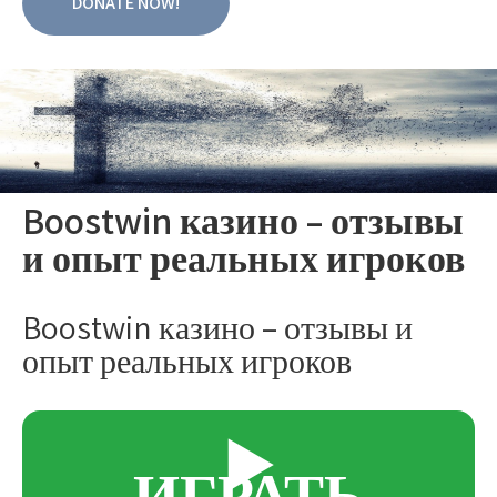
DONATE NOW!
Boostwin казино – отзывы
и опыт реальных игроков
Boostwin казино – отзывы и
опыт реальных игроков
▶️
ИГРАТЬ