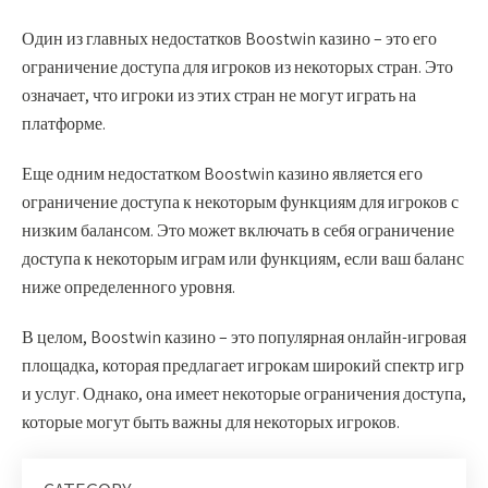
Один из главных недостатков Boostwin казино – это его
ограничение доступа для игроков из некоторых стран. Это
означает, что игроки из этих стран не могут играть на
платформе.
Еще одним недостатком Boostwin казино является его
ограничение доступа к некоторым функциям для игроков с
низким балансом. Это может включать в себя ограничение
доступа к некоторым играм или функциям, если ваш баланс
ниже определенного уровня.
В целом, Boostwin казино – это популярная онлайн-игровая
площадка, которая предлагает игрокам широкий спектр игр
и услуг. Однако, она имеет некоторые ограничения доступа,
которые могут быть важны для некоторых игроков.