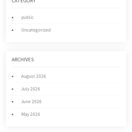
CATEGORY
public
Uncategorized
ARCHIVES
August 2026
July 2026
June 2026
May 2026