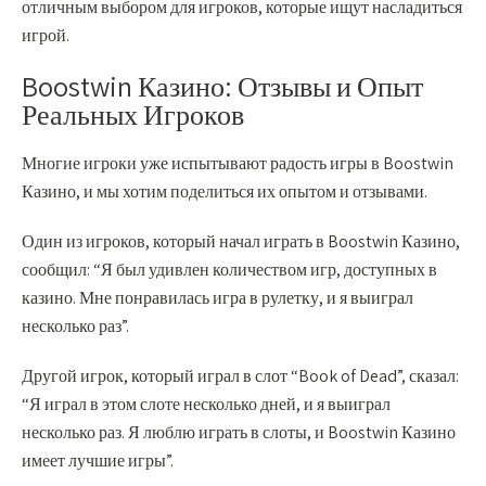
отличным выбором для игроков, которые ищут насладиться
игрой.
Boostwin Казино: Отзывы и Опыт
Реальных Игроков
Многие игроки уже испытывают радость игры в Boostwin
Казино, и мы хотим поделиться их опытом и отзывами.
Один из игроков, который начал играть в Boostwin Казино,
сообщил: “Я был удивлен количеством игр, доступных в
казино. Мне понравилась игра в рулетку, и я выиграл
несколько раз”.
Другой игрок, который играл в слот “Book of Dead”, сказал:
“Я играл в этом слоте несколько дней, и я выиграл
несколько раз. Я люблю играть в слоты, и Boostwin Казино
имеет лучшие игры”.