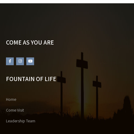
COME AS YOU ARE
FOUNTAIN OF LIFE
Home
Come Visit
Leadership Team