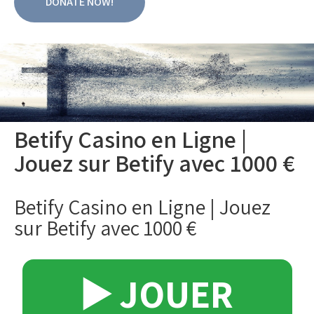
DONATE NOW!
Betify Casino en Ligne |
Jouez sur Betify avec 1000 €
Betify Casino en Ligne | Jouez
sur Betify avec 1000 €
▶️ JOUER