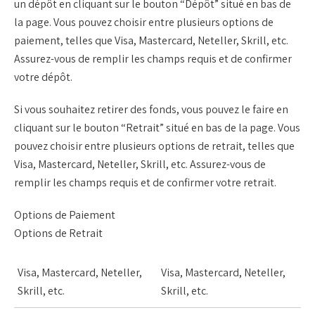
un dépôt en cliquant sur le bouton “Dépôt” situé en bas de
la page. Vous pouvez choisir entre plusieurs options de
paiement, telles que Visa, Mastercard, Neteller, Skrill, etc.
Assurez-vous de remplir les champs requis et de confirmer
votre dépôt.
Si vous souhaitez retirer des fonds, vous pouvez le faire en
cliquant sur le bouton “Retrait” situé en bas de la page. Vous
pouvez choisir entre plusieurs options de retrait, telles que
Visa, Mastercard, Neteller, Skrill, etc. Assurez-vous de
remplir les champs requis et de confirmer votre retrait.
Options de Paiement
Options de Retrait
Visa, Mastercard, Neteller,
Visa, Mastercard, Neteller,
Skrill, etc.
Skrill, etc.