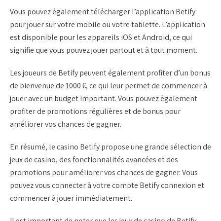
Vous pouvez également télécharger l’application Betify
pour jouer sur votre mobile ou votre tablette. L’application
est disponible pour les appareils iOS et Android, ce qui
signifie que vous pouvez jouer partout et à tout moment.
Les joueurs de Betify peuvent également profiter d’un bonus
de bienvenue de 1000 €, ce qui leur permet de commencer à
jouer avec un budget important. Vous pouvez également
profiter de promotions régulières et de bonus pour
améliorer vos chances de gagner.
En résumé, le casino Betify propose une grande sélection de
jeux de casino, des fonctionnalités avancées et des
promotions pour améliorer vos chances de gagner. Vous
pouvez vous connecter à votre compte Betify connexion et
commencer à jouer immédiatement.
Il est important de noter que les jeux de casino de Betify