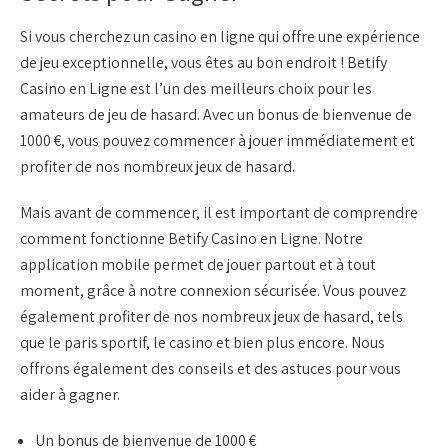
Si vous cherchez un casino en ligne qui offre une expérience
de jeu exceptionnelle, vous êtes au bon endroit ! Betify
Casino en Ligne est l’un des meilleurs choix pour les
amateurs de jeu de hasard. Avec un bonus de bienvenue de
1000 €, vous pouvez commencer à jouer immédiatement et
profiter de nos nombreux jeux de hasard.
Mais avant de commencer, il est important de comprendre
comment fonctionne Betify Casino en Ligne. Notre
application mobile permet de jouer partout et à tout
moment, grâce à notre connexion sécurisée. Vous pouvez
également profiter de nos nombreux jeux de hasard, tels
que le paris sportif, le casino et bien plus encore. Nous
offrons également des conseils et des astuces pour vous
aider à gagner.
Un bonus de bienvenue de 1000 €