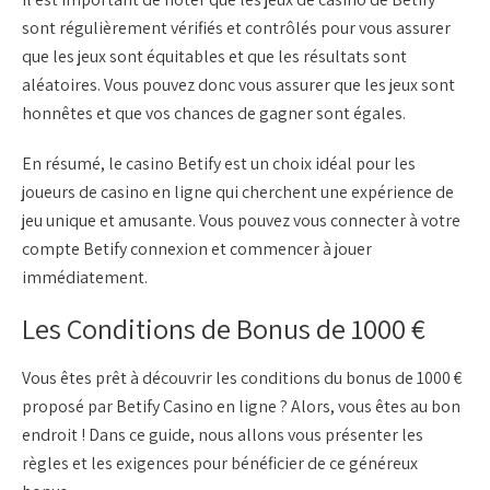
sont régulièrement vérifiés et contrôlés pour vous assurer
que les jeux sont équitables et que les résultats sont
aléatoires. Vous pouvez donc vous assurer que les jeux sont
honnêtes et que vos chances de gagner sont égales.
En résumé, le casino Betify est un choix idéal pour les
joueurs de casino en ligne qui cherchent une expérience de
jeu unique et amusante. Vous pouvez vous connecter à votre
compte Betify connexion et commencer à jouer
immédiatement.
Les Conditions de Bonus de 1000 €
Vous êtes prêt à découvrir les conditions du bonus de 1000 €
proposé par Betify Casino en ligne ? Alors, vous êtes au bon
endroit ! Dans ce guide, nous allons vous présenter les
règles et les exigences pour bénéficier de ce généreux