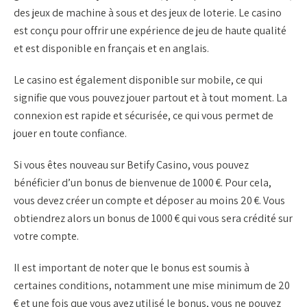
des jeux de machine à sous et des jeux de loterie. Le casino
est conçu pour offrir une expérience de jeu de haute qualité
et est disponible en français et en anglais.
Le casino est également disponible sur mobile, ce qui
signifie que vous pouvez jouer partout et à tout moment. La
connexion est rapide et sécurisée, ce qui vous permet de
jouer en toute confiance.
Si vous êtes nouveau sur Betify Casino, vous pouvez
bénéficier d’un bonus de bienvenue de 1000 €. Pour cela,
vous devez créer un compte et déposer au moins 20 €. Vous
obtiendrez alors un bonus de 1000 € qui vous sera crédité sur
votre compte.
Il est important de noter que le bonus est soumis à
certaines conditions, notamment une mise minimum de 20
€ et une fois que vous avez utilisé le bonus, vous ne pouvez