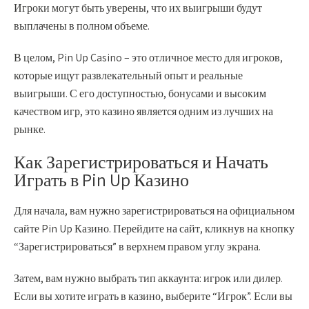
Игроки могут быть уверены, что их выигрыши будут
выплачены в полном объеме.
В целом, Pin Up Casino – это отличное место для игроков,
которые ищут развлекательный опыт и реальные
выигрыши. С его доступностью, бонусами и высоким
качеством игр, это казино является одним из лучших на
рынке.
Как Зарегистрироваться и Начать
Играть в Pin Up Казино
Для начала, вам нужно зарегистрироваться на официальном
сайте Pin Up Казино. Перейдите на сайт, кликнув на кнопку
“Зарегистрироваться” в верхнем правом углу экрана.
Затем, вам нужно выбрать тип аккаунта: игрок или дилер.
Если вы хотите играть в казино, выберите “Игрок”. Если вы