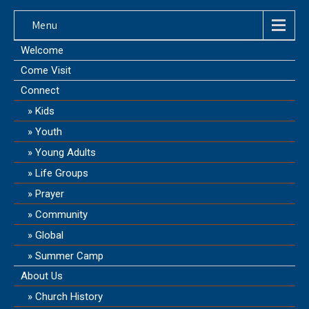
Menu
Welcome
Come Visit
Connect
Kids
Youth
Young Adults
Life Groups
Prayer
Community
Global
Summer Camp
About Us
Church History