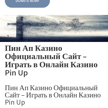
DONATE NOW!
Пин Ап Казино
Официальный Сайт –
Играть в Онлайн Казино
Pin Up
Пин Ап Казино Официальный
Сайт – Играть в Онлайн Казино
Pin Up