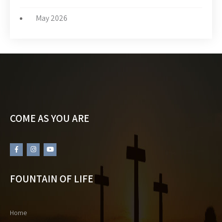
May 2026
COME AS YOU ARE
FOUNTAIN OF LIFE
Home