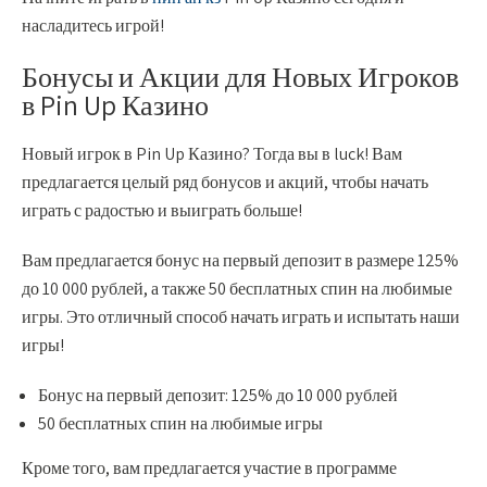
насладитесь игрой!
Бонусы и Акции для Новых Игроков
в Pin Up Казино
Новый игрок в Pin Up Казино? Тогда вы в luck! Вам
предлагается целый ряд бонусов и акций, чтобы начать
играть с радостью и выиграть больше!
Вам предлагается бонус на первый депозит в размере 125%
до 10 000 рублей, а также 50 бесплатных спин на любимые
игры. Это отличный способ начать играть и испытать наши
игры!
Бонус на первый депозит: 125% до 10 000 рублей
50 бесплатных спин на любимые игры
Кроме того, вам предлагается участие в программе