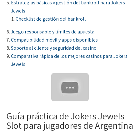
Estrategias básicas y gestión del bankroll para Jokers
Jewels
Checklist de gestión del bankroll
Juego responsable y límites de apuesta
Compatibilidad móvil y apps disponibles
Soporte al cliente y seguridad del casino
Comparativa rápida de los mejores casinos para Jokers
Jewels
Guía práctica de Jokers Jewels
Slot para jugadores de Argentina