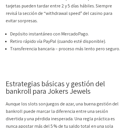
tarjetas pueden tardar entre 2 y 5 días hábiles. Siempre
revisá la sección de “withdrawal speed” del casino para
evitar sorpresas.
Depósito instantáneo con MercadoPago.
Retiro rápido vía PayPal (cuando esté disponible).
Transferencia bancaria – proceso más lento pero seguro.
Estrategias básicas y gestión del
bankroll para Jokers Jewels
Aunque los slots son juegos de azar, una buena gestión del
bankroll puede marcar la diferencia entre una sesión
divertida y una pérdida inesperada. Una regla práctica es
nunca apostar más del 5 % de tu saldo total en una sola