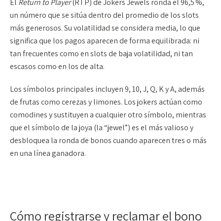
El
Return to Player
(RTP) de Jokers Jewels ronda el 96,5 %,
un número que se sitúa dentro del promedio de los slots
más generosos. Su volatilidad se considera media, lo que
significa que los pagos aparecen de forma equilibrada: ni
tan frecuentes como en slots de baja volatilidad, ni tan
escasos como en los de alta.
Los símbolos principales incluyen 9, 10, J, Q, K y A, además
de frutas como cerezas y limones. Los jokers actúan como
comodines y sustituyen a cualquier otro símbolo, mientras
que el símbolo de la joya (la “jewel”) es el más valioso y
desbloquea la ronda de bonos cuando aparecen tres o más
en una línea ganadora.
Cómo registrarse y reclamar el bono