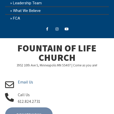
Leadership Team
What We Believe
FCA
FOUNTAIN OF LIFE
CHURCH
3952 10th Ave S, Minneapolis MN 55407 | Come as you are!
Email Us
Call Us
612.824.2731