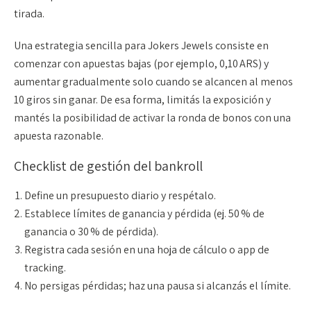
tirada.
Una estrategia sencilla para Jokers Jewels consiste en
comenzar con apuestas bajas (por ejemplo, 0,10 ARS) y
aumentar gradualmente solo cuando se alcancen al menos
10 giros sin ganar. De esa forma, limitás la exposición y
mantés la posibilidad de activar la ronda de bonos con una
apuesta razonable.
Checklist de gestión del bankroll
Define un presupuesto diario y respétalo.
Establece límites de ganancia y pérdida (ej. 50 % de
ganancia o 30 % de pérdida).
Registra cada sesión en una hoja de cálculo o app de
tracking.
No persigas pérdidas; haz una pausa si alcanzás el límite.