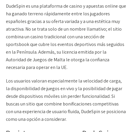
DudeSpin es una plataforma de casino y apuestas online que
ha ganado terreno rápidamente entre los jugadores
españoles gracias a su oferta variada y a una estética muy
atractiva. No se trata solo de un nombre llamativo; el sitio
combina un casino tradicional con una sección de
sportsbook que cubre los eventos deportivos más seguidos
en la Península. Además, su licencia emitida por la
Autoridad de Juegos de Malta le otorga la confianza
necesaria para operar en la UE.
Los usuarios valoran especialmente la velocidad de carga,
la disponibilidad de juegos en vivo y la posibilidad de jugar
desde dispositivos móviles sin perder funcionalidad. Si
buscas un sitio que combine bonificaciones competitivas
con una experiencia de usuario fluida, DudeSpin se posiciona
como una opción a considerar.