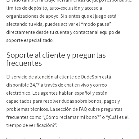
límites de depósito, auto‑exclusión y acceso a
organizaciones de apoyo. Si sientes que el juego está
afectando tu vida, puedes activar el “modo pausa”
directamente desde tu cuenta y contactar al equipo de
soporte especializado.
Soporte al cliente y preguntas
frecuentes
El servicio de atención al cliente de DudeSpin está
disponible 24/7 a través de chat en vivo y correo
electrónico. Los agentes hablan español y están
capacitados para resolver dudas sobre bonos, pagos y
problemas técnicos. La sección de FAQ cubre preguntas
frecuentes como “¿Cómo reclamar mi bono?” o “¿Cuál es el
tiempo de verificación?”.