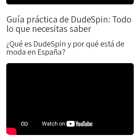
Guía práctica de DudeSpin: Todo
lo que necesitas saber
¿Qué es DudeSpin y por qué está de
moda en España?