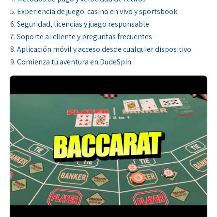
Experiencia de juego: casino en vivo y sportsbook
Seguridad, licencias y juego responsable
Soporte al cliente y preguntas frecuentes
Aplicación móvil y acceso desde cualquier dispositivo
Comienza tu aventura en DudeSpin