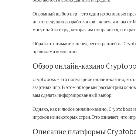
Огромный выбор игр – это один из основных преи
игр от ведущих разработчиков, включая игры от N
могут найти игру, которая им понравится, и играт
Обратите внимание: перед регистрацией на Crypto
правилами компании.
Обзор онлайн-казино Cryptobo
Cryptoboss – это популярное онлайн-казино, кот
азартных игр. В этом обзоре мы рассмотрим осн
вам сделать информированный выбор.
Однако, как и любое онлайн-казино, Cryptoboss и
игроков из некоторых стран. Это означает, что игр
Описание платформы Cryptobo