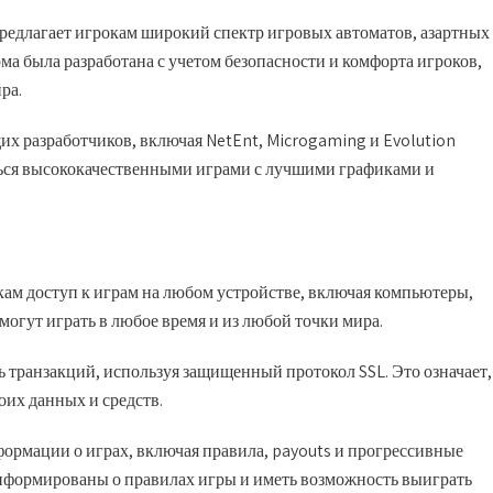
 предлагает игрокам широкий спектр игровых автоматов, азартных
ма была разработана с учетом безопасности и комфорта игроков,
ра.
их разработчиков, включая NetEnt, Microgaming и Evolution
иться высококачественными играми с лучшими графиками и
кам доступ к играм на любом устройстве, включая компьютеры,
могут играть в любое время и из любой точки мира.
ь транзакций, используя защищенный протокол SSL. Это означает,
оих данных и средств.
формации о играх, включая правила, payouts и прогрессивные
информированы о правилах игры и иметь возможность выиграть