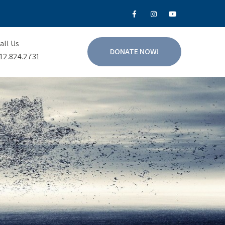
all Us
DONATE NOW!
12.824.2731