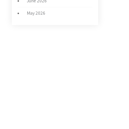
June 2026
May 2026