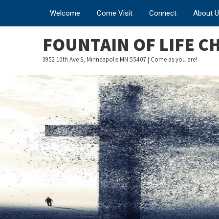
Welcome
Come Visit
Connect
About 
FOUNTAIN OF LIFE 
3952 10th Ave S, Minneapolis MN 55407 | Come as you are!