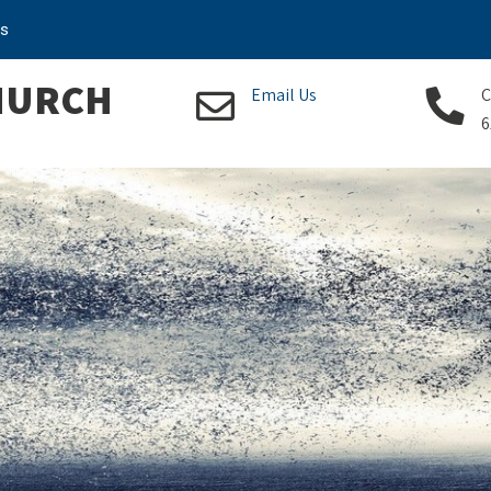
Us
CHURCH
Email Us
C
6