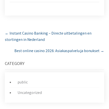
P
←
Instant Casino Banking – Directe uitbetalingen en
o
stortingen in Nederland
s
t
Best online casino 2026: Asiakaspalvelu ja bonukset
→
n
a
v
CATEGORY
i
g
a
public
t
i
Uncategorized
o
n