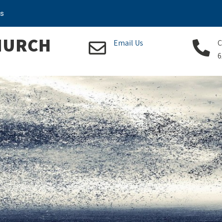
Us
CHURCH
Email Us
C
6