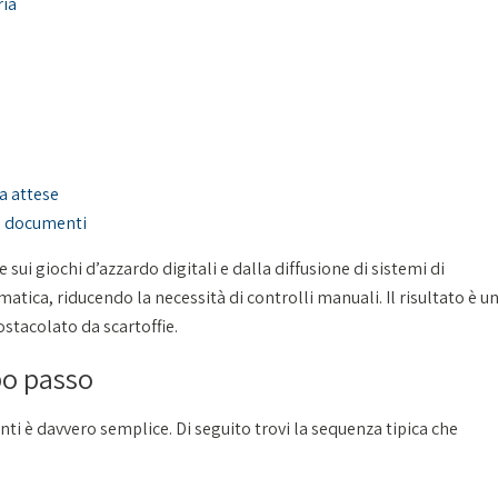
ria
a attese
a documenti
sui giochi d’azzardo digitali e dalla diffusione di sistemi di
ica, riducendo la necessità di controlli manuali. Il risultato è u
ostacolato da scartoffie.
po passo
ti è davvero semplice. Di seguito trovi la sequenza tipica che