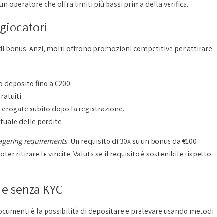
 un operatore che offra limiti più bassi prima della verifica.
giocatori
di bonus. Anzi, molti offrono promozioni competitive per attirare
 deposito fino a €200.
ratuiti.
) erogate subito dopo la registrazione.
tuale delle perdite.
gering requirements
. Un requisito di 30x su un bonus da €100
r ritirare le vincite. Valuta se il requisito è sostenibile rispetto
 e senza KYC
documenti è la possibilità di depositare e prelevare usando metodi