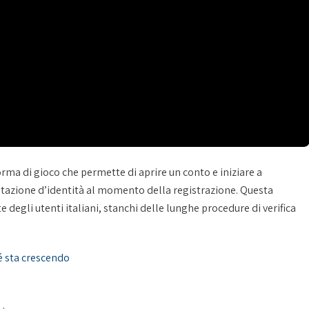
rma di gioco che permette di aprire un conto e iniziare a
azione d’identità al momento della registrazione. Questa
egli utenti italiani, stanchi delle lunghe procedure di verifica
é sta crescendo