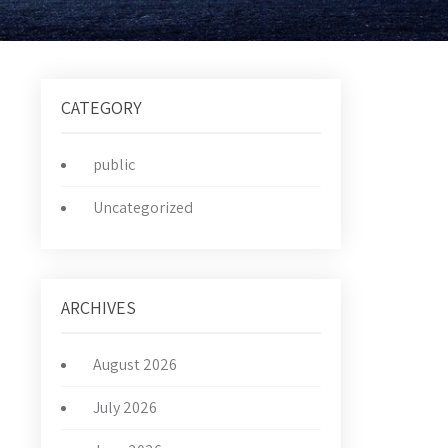
CATEGORY
public
Uncategorized
ARCHIVES
August 2026
July 2026