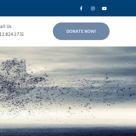
all Us
DONATE NOW!
12.824.2731