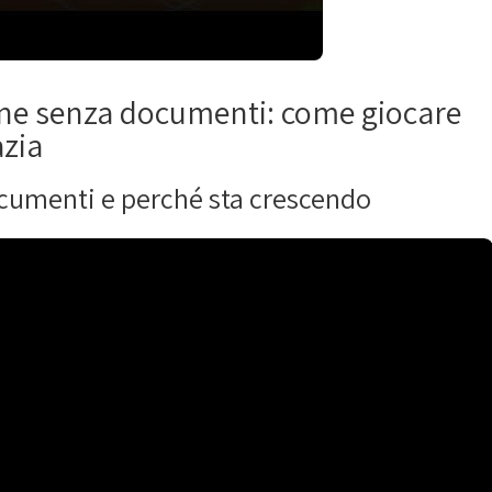
line senza documenti: come giocare
azia
ocumenti e perché sta crescendo