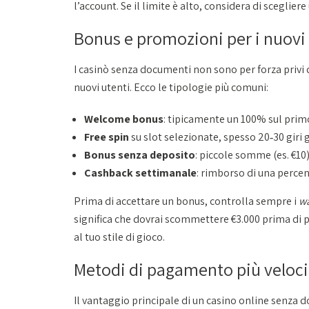
l’account. Se il limite è alto, considera di scegliere
Bonus e promozioni per i nuovi 
I casinò senza documenti non sono per forza privi 
nuovi utenti. Ecco le tipologie più comuni:
Welcome bonus
: tipicamente un 100% sul primo
Free spin
su slot selezionate, spesso 20‑30 giri g
Bonus senza deposito
: piccole somme (es. €10
Cashback settimanale
: rimborso di una percen
Prima di accettare un bonus, controlla sempre i
wa
significa che dovrai scommettere €3.000 prima di pote
al tuo stile di gioco.
Metodi di pagamento più veloci
Il vantaggio principale di un casino online senza 