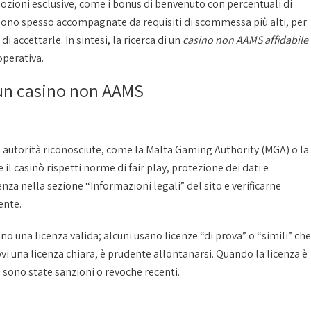
mozioni esclusive, come i bonus di benvenuto con percentuali di
 sono spesso accompagnate da requisiti di scommessa più alti, per
accettarle. In sintesi, la ricerca di un
casino non AAMS affidabile
operativa.
i un casino non AAMS
da autorità riconosciute, come la Malta Gaming Authority (MGA) o la
 casinò rispetti norme di fair play, protezione dei dati e
cenza nella sezione “Informazioni legali” del sito e verificarne
ente.
nno una licenza valida; alcuni usano licenze “di prova” o “simili” che
vi una licenza chiara, è prudente allontanarsi. Quando la licenza è
i sono state sanzioni o revoche recenti.