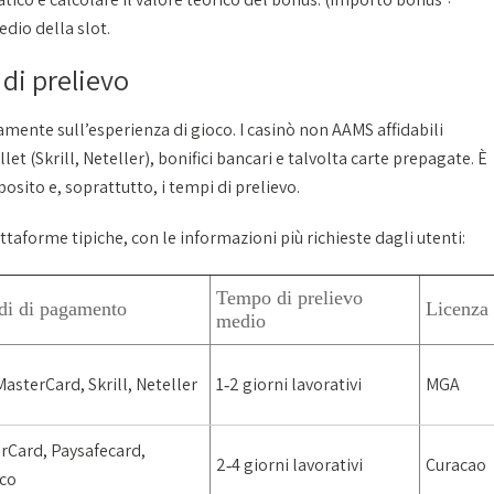
dio della slot.
di prelievo
amente sull’esperienza di gioco. I casinò non AAMS affidabili
et (Skrill, Neteller), bonifici bancari e talvolta carte prepagate. È
posito e, soprattutto, i tempi di prelievo.
ttaforme tipiche, con le informazioni più richieste dagli utenti:
Tempo di prelievo
di di pagamento
Licenza
medio
MasterCard, Skrill, Neteller
1‑2 giorni lavorativi
MGA
rCard, Paysafecard,
2‑4 giorni lavorativi
Curacao
ico