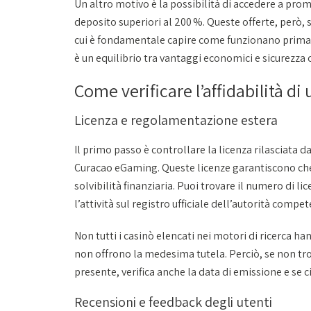
Un altro motivo è la possibilità di accedere a pro
deposito superiori al 200 %. Queste offerte, però,
cui è fondamentale capire come funzionano prima di 
è un equilibrio tra vantaggi economici e sicurezza 
Come verificare l’affidabilità d
Licenza e regolamentazione estera
Il primo passo è controllare la licenza rilasciata 
Curacao eGaming. Queste licenze garantiscono che il
solvibilità finanziaria. Puoi trovare il numero di li
l’attività sul registro ufficiale dell’autorità compet
Non tutti i casinò elencati nei motori di ricerca ha
non offrono la medesima tutela. Perciò, se non tro
presente, verifica anche la data di emissione e se c
Recensioni e feedback degli utenti