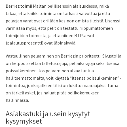
Berriez toimii Maltan pelilisenssin alaisuudessa, mikä
takaa, että kaikki toiminta on tarkasti valvottua ja että
pelaajan varat ovat erillään kasinon omista tileistä. Lisenssi
varmistaa myös, että pelit on testattu riippumattomien
toimijoiden toimesta, ja että niiden RTP‑arvot
(palautusprosentti) ovat läpinäkyviä.
Vastuullinen pelaaminen on Berriezin prioriteetti. Sivustolla
on helppo asettaa talletusrajoja, peliaikarajoja sekä itsensä
poissulkeminen. Jos pelaaminen alkaa tuntua
hallitsemattomalta, voit käyttää “itsensä poissulkeminen” -
toimintoa, jonka jälkeen tilisi on lukittu määräajaksi. Tämä
on tärkeä askel, jos haluat pitää pelikokemuksen
hallinnassa.
Asiakastuki ja usein kysytyt
kysymykset