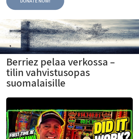
DONATE NOW!
Berriez pelaa verkossa –
tilin vahvistusopas
suomalaisille