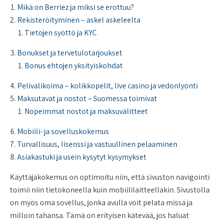
Mikä on Berriez ja miksi se erottuu?
Rekisteröityminen – askel askeleelta
Tietojen syöttö ja KYC
Bonukset ja tervetulotarjoukset
Bonus ehtojen yksityiskohdat
Pelivalikoima – kolikkopelit, live casino ja vedonlyönti
Maksutavat ja nostot – Suomessa toimivat
Nopeimmat nostot ja maksuvälitteet
Mobiili- ja sovelluskokemus
Turvallisuus, lisenssi ja vastuullinen pelaaminen
Asiakastuki ja usein kysytyt kysymykset
Käyttäjäkokemus on optimoitu niin, että sivuston navigointi
toimii niin tietokoneella kuin mobiililaitteellakin. Sivustolla
on myös oma sovellus, jonka avulla voit pelata missä ja
milloin tahansa. Tämä on erityisen kätevää, jos haluat