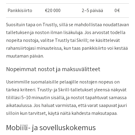
Pankkisiirto
€20 000
2–5 päivää
0 €
Suosituin tapa on Trustly, sillä se mahdollistaa noudattavan
talletuksen ja noston ilman lisäkuluja. Jos arvostat todella
nopeita nostoja, valitse Trustly tai Skrill; ne käsittelevät
rahansiirtojasi minuuteissa, kun taas pankkisiirto voi kestää
muutaman päivän.
Nopeimmat nostot ja maksuvälitteet
Useimmille suomalaisille pelaajille nostojen nopeus on
tärkeä kriteeri. Trustly- ja Skrill-talletukset yleensä näkyvät
tililläsi 5–10 minuutin sisällä, ja nostot tapahtuvat samassa
aikataulussa. Jos haluat varmistaa, että varat saapuvat juuri
silloin kun tarvitset, käytä näitä kahdesta maksutapaa.
Mobiili- ja sovelluskokemus