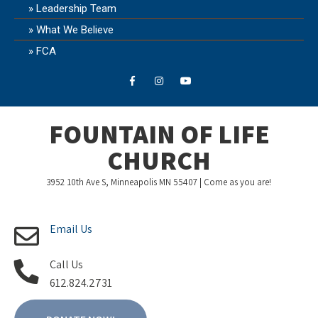
Leadership Team
What We Believe
FCA
FOUNTAIN OF LIFE
CHURCH
3952 10th Ave S, Minneapolis MN 55407 | Come as you are!
Email Us
Call Us
612.824.2731