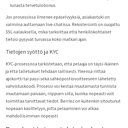
lunasta tervetulobonus.
Jos prosessissa ilmenee epäselvyyksiä, asiakastuki on
valmiina auttamaan live‑chatissa. Rekisteröinti on suojattu
SSL‑salauksella, mikä tarkoittaa että henkilökohtaiset
tietosi pysyvät turvassa koko matkan ajan.
Tietojen syöttö ja KYC
KYC‑prosessissa tarkistetaan, että pelaaja on täysi-ikäinen
ja että talletukset tehdään laillisesti. Yleensä riittää
ajokortti tai passi sekä sähköpostiosoitteeseen lähetetty
vahvistuskoodi. Prosessi voi kestää muutamasta tunnista
muutamaan päivään, riippuen siitä, kuinka nopeasti voit
toimittaa tarvittavat tiedot. Berriez on kuitenkin sitoutunut
nopeaan käsittelyyn, jotta pelaaminen voi alkaa
mahdollisimman nopeasti.