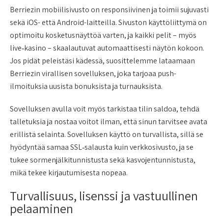
Berriezin mobiilisivusto on responsiivinen ja toimii sujuvasti
sekä iOS- että Android-laitteilla. Sivuston käyttöliittymä on
optimoitu kosketusnäyttöä varten, ja kaikki pelit – myös
live‑kasino – skaalautuvat automaattisesti näytön kokoon.
Jos pidät peleistäsi kädessä, suosittelemme lataamaan
Berriezin virallisen sovelluksen, joka tarjoaa push-
ilmoituksia uusista bonuksista ja turnauksista.
Sovelluksen avulla voit myös tarkistaa tilin saldoa, tehdä
talletuksia ja nostaa voitot ilman, että sinun tarvitsee avata
erillistä selainta. Sovelluksen käyttö on turvallista, sillä se
hyödyntää samaa SSL‑salausta kuin verkkosivusto, ja se
tukee sormenjälkitunnistusta sekä kasvojentunnistusta,
mikä tekee kirjautumisesta nopeaa.
Turvallisuus, lisenssi ja vastuullinen
pelaaminen