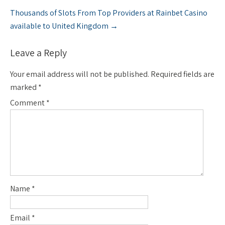
s
Thousands of Slots From Top Providers at Rainbet Casino
t
available to United Kingdom
→
n
a
v
Leave a Reply
i
g
Your email address will not be published.
Required fields are
a
marked
*
t
Comment
*
i
o
n
Name
*
Email
*